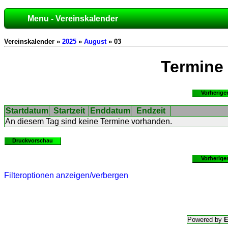
Menu - Vereinskalender
Vereinskalender »
2025
»
August
» 03
Termine
Vorherige
Startdatum
Startzeit
Enddatum
Endzeit
An diesem Tag sind keine Termine vorhanden.
Druckvorschau
Vorherige
Filteroptionen anzeigen/verbergen
Powered by
E