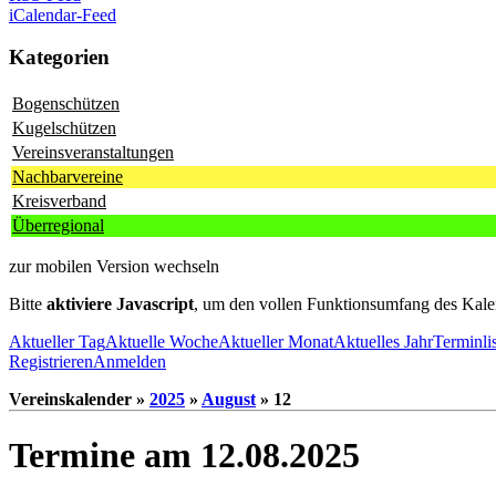
iCalendar-Feed
Kategorien
Bogenschützen
Kugelschützen
Vereinsveranstaltungen
Nachbarvereine
Kreisverband
Überregional
zur mobilen Version wechseln
Bitte
aktiviere Javascript
, um den vollen Funktionsumfang des Kale
Aktueller Tag
Aktuelle Woche
Aktueller Monat
Aktuelles Jahr
Terminli
Registrieren
Anmelden
Vereinskalender »
2025
»
August
» 12
Termine am 12.08.2025