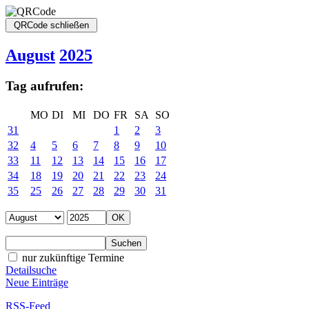
August
2025
Tag aufrufen:
MO
DI
MI
DO
FR
SA
SO
31
1
2
3
32
4
5
6
7
8
9
10
33
11
12
13
14
15
16
17
34
18
19
20
21
22
23
24
35
25
26
27
28
29
30
31
nur zukünftige Termine
Detailsuche
Neue Einträge
RSS-Feed