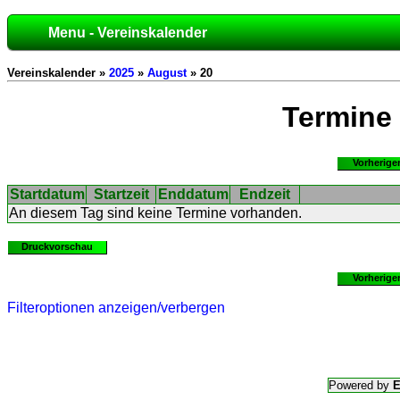
Menu - Vereinskalender
Vereinskalender »
2025
»
August
» 20
Termine
Vorherige
Startdatum
Startzeit
Enddatum
Endzeit
An diesem Tag sind keine Termine vorhanden.
Druckvorschau
Vorherige
Filteroptionen anzeigen/verbergen
Powered by
E