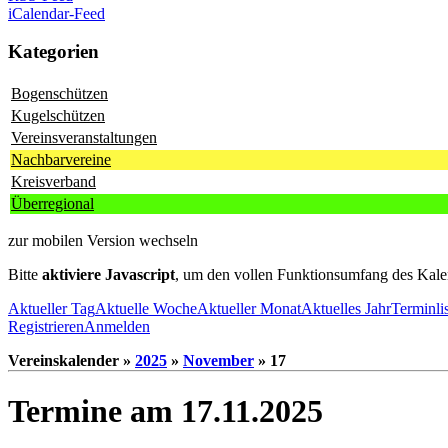
iCalendar-Feed
Kategorien
Bogenschützen
Kugelschützen
Vereinsveranstaltungen
Nachbarvereine
Kreisverband
Überregional
zur mobilen Version wechseln
Bitte
aktiviere Javascript
, um den vollen Funktionsumfang des Kale
Aktueller Tag
Aktuelle Woche
Aktueller Monat
Aktuelles Jahr
Terminli
Registrieren
Anmelden
Vereinskalender »
2025
»
November
» 17
Termine am 17.11.2025