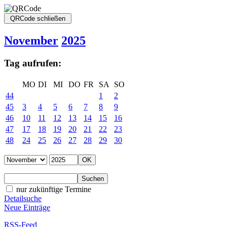
November
2025
Tag aufrufen:
MO
DI
MI
DO
FR
SA
SO
44
1
2
45
3
4
5
6
7
8
9
46
10
11
12
13
14
15
16
47
17
18
19
20
21
22
23
48
24
25
26
27
28
29
30
nur zukünftige Termine
Detailsuche
Neue Einträge
RSS-Feed