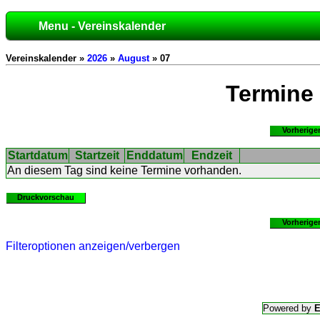
Menu - Vereinskalender
Vereinskalender »
2026
»
August
» 07
Termine
Vorherige
Startdatum
Startzeit
Enddatum
Endzeit
An diesem Tag sind keine Termine vorhanden.
Druckvorschau
Vorherige
Filteroptionen anzeigen/verbergen
Powered by
E