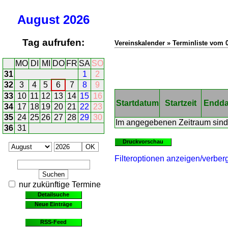
August
2026
Tag aufrufen:
Vereinskalender » Terminliste vom 0
MO
DI
MI
DO
FR
SA
SO
31
1
2
32
3
4
5
6
7
8
9
33
10
11
12
13
14
15
16
Startdatum
Startzeit
Endd
34
17
18
19
20
21
22
23
35
24
25
26
27
28
29
30
Im angegebenen Zeitraum sind
36
31
Druckvorschau
Filteroptionen anzeigen/verber
nur zukünftige Termine
Detailsuche
Neue Einträge
RSS-Feed