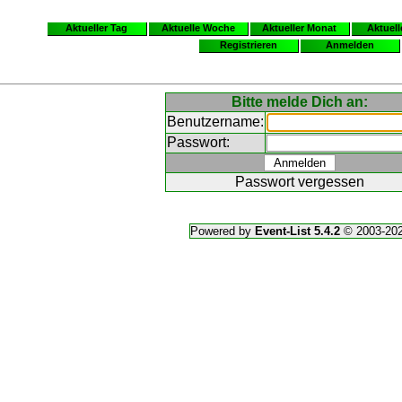
Aktueller Tag
Aktuelle Woche
Aktueller Monat
Aktuell
Registrieren
Anmelden
Bitte melde Dich an:
Benutzername:
Passwort:
Passwort vergessen
Powered by
Event-List 5.4.2
© 2003-20