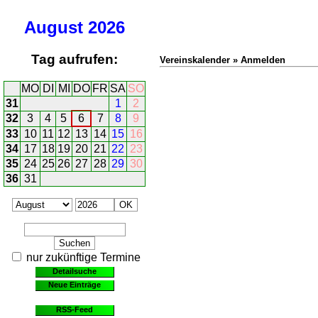
August
2026
Tag aufrufen:
Vereinskalender » Anmelden
MO
DI
MI
DO
FR
SA
SO
31
1
2
32
3
4
5
6
7
8
9
33
10
11
12
13
14
15
16
34
17
18
19
20
21
22
23
35
24
25
26
27
28
29
30
36
31
nur zukünftige Termine
Detailsuche
Neue Einträge
RSS-Feed