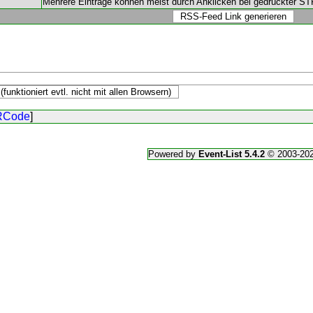
Mehrere Einträge können meist durch Anklicken bei gedrückter S
RCode
]
Powered by
Event-List 5.4.2
© 2003-20