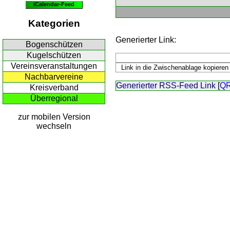
iCalendar-Feed
Kategorien
Generierter Link:
Bogenschützen
Kugelschützen
Vereinsveranstaltungen
Nachbarvereine
Generierter RSS-Feed Link
[
Q
Kreisverband
Überregional
zur mobilen Version
wechseln