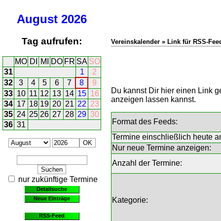
August
2026
Tag aufrufen:
Vereinskalender » Link für RSS-Fee
MO
DI
MI
DO
FR
SA
SO
31
1
2
32
3
4
5
6
7
8
9
Du kannst Dir hier einen Link
33
10
11
12
13
14
15
16
anzeigen lassen kannst.
34
17
18
19
20
21
22
23
35
24
25
26
27
28
29
30
Format des Feeds:
36
31
Termine einschließlich heute a
Nur neue Termine anzeigen:
Anzahl der Termine:
nur zukünftige Termine
Detailsuche
Neue Einträge
Kategorie:
RSS-Feed