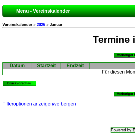
Menu - Vereinskalender
Vereinskalender »
2026
» Januar
Termine 
Vorheriger
Datum
Startzeit
Endzeit
Für diesen Mona
Druckvorschau
Vorheriger
Filteroptionen anzeigen/verbergen
Powered by
E