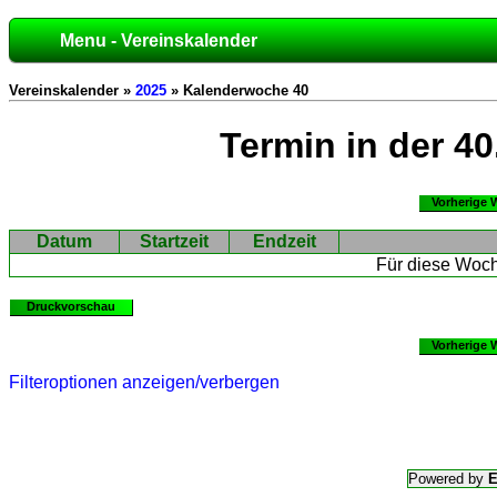
Menu - Vereinskalender
Vereinskalender »
2025
» Kalenderwoche 40
Termin in der 4
Vorherige 
Datum
Startzeit
Endzeit
Für diese Woch
Druckvorschau
Vorherige 
Filteroptionen anzeigen/verbergen
Powered by
E