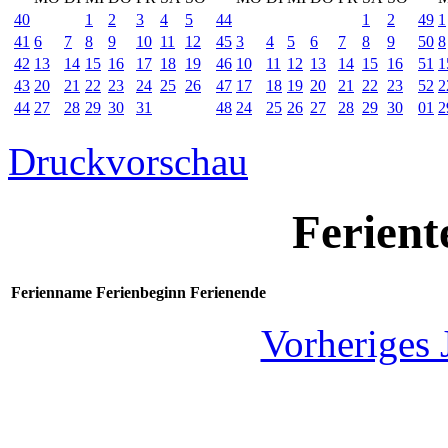
40
1
2
3
4
5
44
1
2
49
1
41
6
7
8
9
10
11
12
45
3
4
5
6
7
8
9
50
8
42
13
14
15
16
17
18
19
46
10
11
12
13
14
15
16
51
1
43
20
21
22
23
24
25
26
47
17
18
19
20
21
22
23
52
2
44
27
28
29
30
31
48
24
25
26
27
28
29
30
01
2
Druckvorschau
Ferient
Ferienname
Ferienbeginn
Ferienende
Vorheriges 