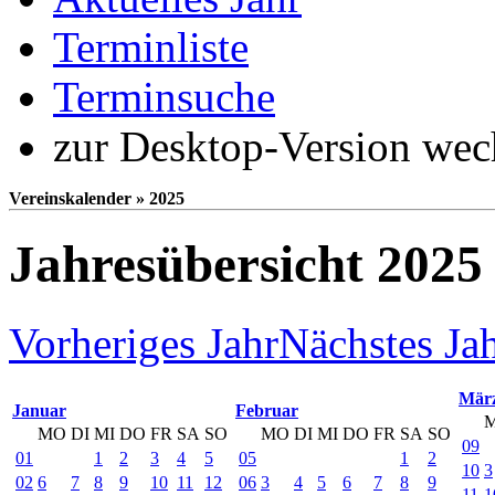
Terminliste
Terminsuche
zur Desktop-Version wec
Vereinskalender » 2025
Jahresübersicht 2025
Vorheriges Jahr
Nächstes Ja
Mär
Januar
Februar
MO
DI
MI
DO
FR
SA
SO
MO
DI
MI
DO
FR
SA
SO
09
01
1
2
3
4
5
05
1
2
10
3
02
6
7
8
9
10
11
12
06
3
4
5
6
7
8
9
11
1