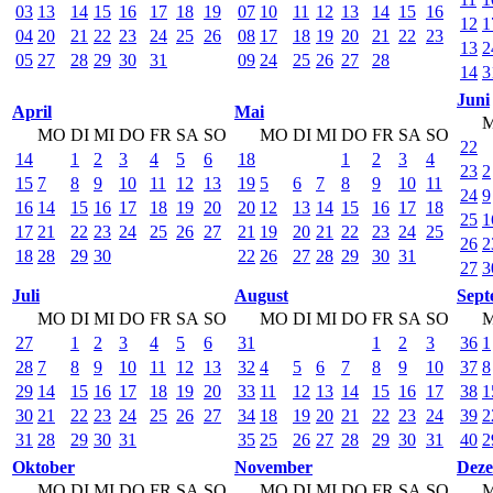
03
13
14
15
16
17
18
19
07
10
11
12
13
14
15
16
12
1
04
20
21
22
23
24
25
26
08
17
18
19
20
21
22
23
13
2
05
27
28
29
30
31
09
24
25
26
27
28
14
3
Juni
April
Mai
MO
DI
MI
DO
FR
SA
SO
MO
DI
MI
DO
FR
SA
SO
22
14
1
2
3
4
5
6
18
1
2
3
4
23
2
15
7
8
9
10
11
12
13
19
5
6
7
8
9
10
11
24
9
16
14
15
16
17
18
19
20
20
12
13
14
15
16
17
18
25
1
17
21
22
23
24
25
26
27
21
19
20
21
22
23
24
25
26
2
18
28
29
30
22
26
27
28
29
30
31
27
3
Juli
August
Sept
MO
DI
MI
DO
FR
SA
SO
MO
DI
MI
DO
FR
SA
SO
27
1
2
3
4
5
6
31
1
2
3
36
1
28
7
8
9
10
11
12
13
32
4
5
6
7
8
9
10
37
8
29
14
15
16
17
18
19
20
33
11
12
13
14
15
16
17
38
1
30
21
22
23
24
25
26
27
34
18
19
20
21
22
23
24
39
2
31
28
29
30
31
35
25
26
27
28
29
30
31
40
2
Oktober
November
Dez
MO
DI
MI
DO
FR
SA
SO
MO
DI
MI
DO
FR
SA
SO