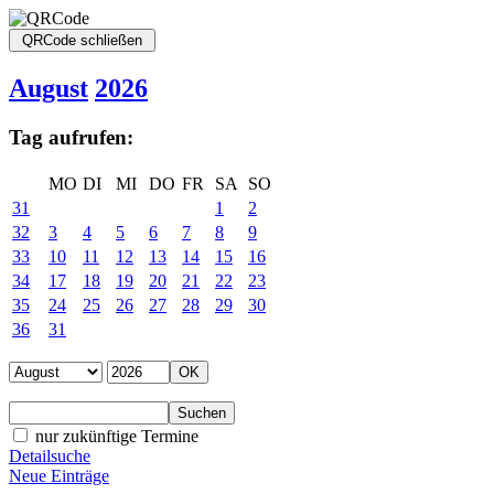
August
2026
Tag aufrufen:
MO
DI
MI
DO
FR
SA
SO
31
1
2
32
3
4
5
6
7
8
9
33
10
11
12
13
14
15
16
34
17
18
19
20
21
22
23
35
24
25
26
27
28
29
30
36
31
nur zukünftige Termine
Detailsuche
Neue Einträge