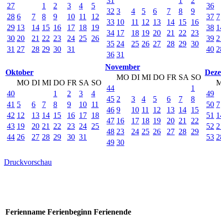
31
1
2
27
1
2
3
4
5
36
32
3
4
5
6
7
8
9
28
6
7
8
9
10
11
12
37
7
33
10
11
12
13
14
15
16
29
13
14
15
16
17
18
19
38
1
34
17
18
19
20
21
22
23
30
20
21
22
23
24
25
26
39
2
35
24
25
26
27
28
29
30
31
27
28
29
30
31
40
2
36
31
November
Oktober
Dez
MO
DI
MI
DO
FR
SA
SO
MO
DI
MI
DO
FR
SA
SO
44
1
40
1
2
3
4
49
45
2
3
4
5
6
7
8
41
5
6
7
8
9
10
11
50
7
46
9
10
11
12
13
14
15
42
12
13
14
15
16
17
18
51
1
47
16
17
18
19
20
21
22
43
19
20
21
22
23
24
25
52
2
48
23
24
25
26
27
28
29
44
26
27
28
29
30
31
53
2
49
30
Druckvorschau
Ferienname
Ferienbeginn
Ferienende