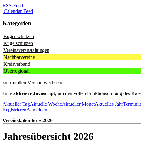
RSS-Feed
iCalendar-Feed
Kategorien
Bogenschützen
Kugelschützen
Vereinsveranstaltungen
Nachbarvereine
Kreisverband
Überregional
zur mobilen Version wechseln
Bitte
aktiviere Javascript
, um den vollen Funktionsumfang des Kale
Aktueller Tag
Aktuelle Woche
Aktueller Monat
Aktuelles Jahr
Terminli
Registrieren
Anmelden
Vereinskalender » 2026
Jahresübersicht 2026