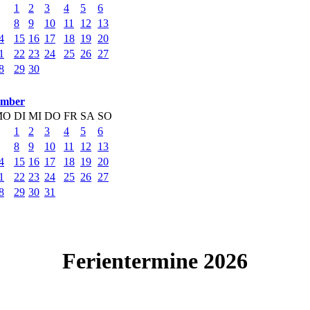
1
2
3
4
5
6
8
9
10
11
12
13
4
15
16
17
18
19
20
1
22
23
24
25
26
27
8
29
30
ember
MO
DI
MI
DO
FR
SA
SO
1
2
3
4
5
6
8
9
10
11
12
13
4
15
16
17
18
19
20
1
22
23
24
25
26
27
8
29
30
31
Ferientermine 2026