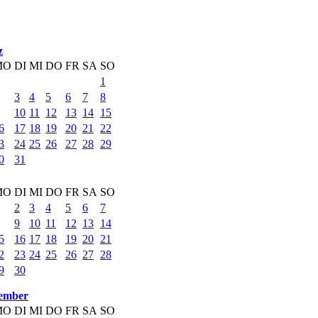
z
MO
DI
MI
DO
FR
SA
SO
1
3
4
5
6
7
8
10
11
12
13
14
15
6
17
18
19
20
21
22
3
24
25
26
27
28
29
0
31
MO
DI
MI
DO
FR
SA
SO
2
3
4
5
6
7
9
10
11
12
13
14
5
16
17
18
19
20
21
2
23
24
25
26
27
28
9
30
ember
MO
DI
MI
DO
FR
SA
SO