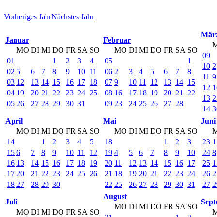
Vorheriges Jahr
Nächstes Jahr
Mär
Januar
Februar
MO
DI
MI
DO
FR
SA
SO
MO
DI
MI
DO
FR
SA
SO
09
01
1
2
3
4
05
1
10
2
02
5
6
7
8
9
10
11
06
2
3
4
5
6
7
8
11
9
03
12
13
14
15
16
17
18
07
9
10
11
12
13
14
15
12
1
04
19
20
21
22
23
24
25
08
16
17
18
19
20
21
22
13
2
05
26
27
28
29
30
31
09
23
24
25
26
27
28
14
3
April
Mai
Juni
MO
DI
MI
DO
FR
SA
SO
MO
DI
MI
DO
FR
SA
SO
14
1
2
3
4
5
18
1
2
3
23
1
15
6
7
8
9
10
11
12
19
4
5
6
7
8
9
10
24
8
16
13
14
15
16
17
18
19
20
11
12
13
14
15
16
17
25
1
17
20
21
22
23
24
25
26
21
18
19
20
21
22
23
24
26
2
18
27
28
29
30
22
25
26
27
28
29
30
31
27
2
August
Juli
Sept
MO
DI
MI
DO
FR
SA
SO
MO
DI
MI
DO
FR
SA
SO